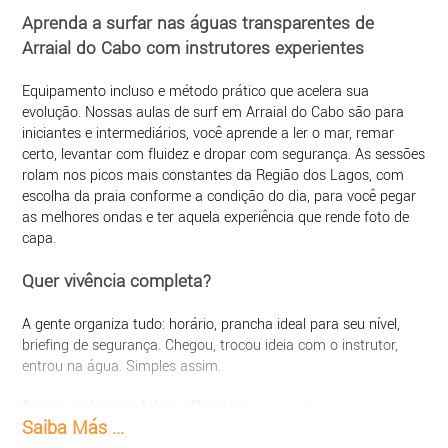
Aprenda a surfar nas águas transparentes de
Arraial do Cabo com instrutores experientes
Equipamento incluso e método prático que acelera sua
evolução. Nossas aulas de surf em Arraial do Cabo são para
iniciantes e intermediários, você aprende a ler o mar, remar
certo, levantar com fluidez e dropar com segurança. As sessões
rolam nos picos mais constantes da Região dos Lagos, com
escolha da praia conforme a condição do dia, para você pegar
as melhores ondas e ter aquela experiência que rende foto de
capa.
Quer vivência completa?
A gente organiza tudo: horário, prancha ideal para seu nível,
briefing de segurança. Chegou, trocou ideia com o instrutor,
entrou na água. Simples assim.
Serviço pick-up and drop-off incluso
sem custo
Saiba Más ...
adicional, buscamos e deixamos você em um ponto da sua